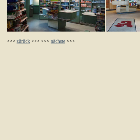
<<<
zürück
<<< >>>
nächste
>>>